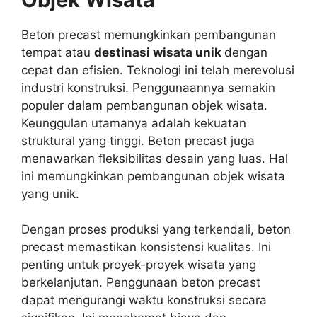
Beton precast memungkinkan pembangunan
tempat atau
destinasi wisata unik
dengan
cepat dan efisien. Teknologi ini telah merevolusi
industri konstruksi. Penggunaannya semakin
populer dalam pembangunan objek wisata.
Keunggulan utamanya adalah kekuatan
struktural yang tinggi. Beton precast juga
menawarkan fleksibilitas desain yang luas. Hal
ini memungkinkan pembangunan objek wisata
yang unik.
Dengan proses produksi yang terkendali, beton
precast memastikan konsistensi kualitas. Ini
penting untuk proyek-proyek wisata yang
berkelanjutan. Penggunaan beton precast
dapat mengurangi waktu konstruksi secara