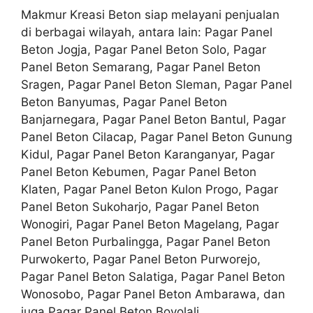
Makmur Kreasi Beton siap melayani penjualan
di berbagai wilayah, antara lain: Pagar Panel
Beton Jogja, Pagar Panel Beton Solo, Pagar
Panel Beton Semarang, Pagar Panel Beton
Sragen, Pagar Panel Beton Sleman, Pagar Panel
Beton Banyumas, Pagar Panel Beton
Banjarnegara, Pagar Panel Beton Bantul, Pagar
Panel Beton Cilacap, Pagar Panel Beton Gunung
Kidul, Pagar Panel Beton Karanganyar, Pagar
Panel Beton Kebumen, Pagar Panel Beton
Klaten, Pagar Panel Beton Kulon Progo, Pagar
Panel Beton Sukoharjo, Pagar Panel Beton
Wonogiri, Pagar Panel Beton Magelang, Pagar
Panel Beton Purbalingga, Pagar Panel Beton
Purwokerto, Pagar Panel Beton Purworejo,
Pagar Panel Beton Salatiga, Pagar Panel Beton
Wonosobo, Pagar Panel Beton Ambarawa, dan
juga Pagar Panel Beton Boyolali.