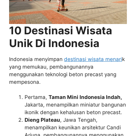
10 Destinasi Wisata
Unik Di Indonesia
Indonesia menyimpan
destinasi wisata menari
k
yang memukau, pembangunannya
menggunakan teknologi beton precast yang
mempesona.
Pertama,
Taman Mini Indonesia Indah,
Jakarta, menampilkan miniatur bangunan
ikonik dengan kehalusan beton precast.
Dieng Plateau
, Jawa Tengah,
menampilkan keunikan arsitektur Candi
Arjuna, pembangunannya menggunakan