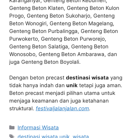
Karanganyar, Genteng Beton Kebumen,
Genteng Beton Klaten, Genteng Beton Kulon
Progo, Genteng Beton Sukoharjo, Genteng
Beton Wonogiri, Genteng Beton Magelang,
Genteng Beton Purbalingga, Genteng Beton
Purwokerto, Genteng Beton Purworejo,
Genteng Beton Salatiga, Genteng Beton
Wonosobo, Genteng Beton Ambarawa, dan
juga Genteng Beton Boyolali.
Dengan beton precast
destinasi wisata
yang
tidak hanya indah dan
unik
tetapi juga aman.
Beton precast menjadi pilihan utama untuk
menjaga keamanan dan juga ketahanan
struktural.
festivaljalanjalan.com
.
Kategori
Informasi Wisata
Tag
destinasi wisata unik
,
wisata