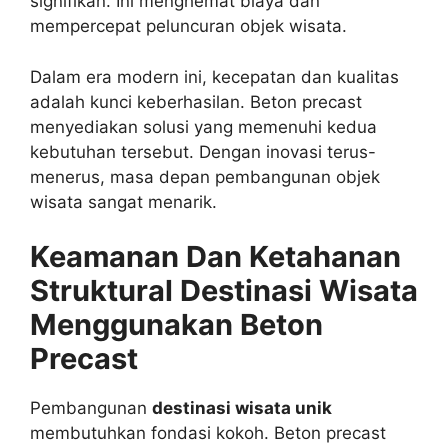
signifikan. Ini menghemat biaya dan
mempercepat peluncuran objek wisata.
Dalam era modern ini, kecepatan dan kualitas
adalah kunci keberhasilan. Beton precast
menyediakan solusi yang memenuhi kedua
kebutuhan tersebut. Dengan inovasi terus-
menerus, masa depan pembangunan objek
wisata sangat menarik.
Keamanan Dan Ketahanan
Struktural Destinasi Wisata
Menggunakan Beton
Precast
Pembangunan
destinasi wisata unik
membutuhkan fondasi kokoh. Beton precast