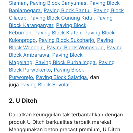
Sleman
,
Paving Block Banyumas
,
Paving Block
Banjarnegara
,
Paving Block Bantul
,
Paving Block
Cilacap
,
Paving Block Gunung Kidul
,
Paving
Block Karanganyar
,
Paving Block
Kebumen
,
Paving Block Klaten
,
Paving Block
Kulonprogo
,
Paving Block Sukoharjo
,
Paving
Block Wonogiri
,
Paving Block Wonosobo
,
Paving
Block Ambarawa
,
Paving Block
Magelang
,
Paving Block Purbalingga
,
Paving
Block Purwokerto
,
Paving Block
Purworejo
,
Paving Block Salatiga
, dan
juga
Paving Block Boyolali
.
2. U Ditch
Dapatkan keunggulan tak terbantahkan dengan
produk U Ditch berkualitas terbaik mereka!
Menggunakan beton precast premium, U Ditch