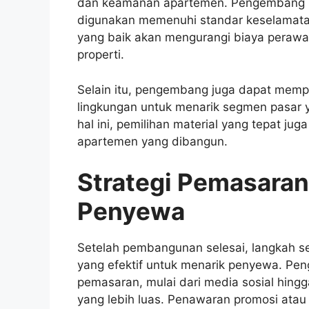
dan keamanan apartemen. Pengembang h
digunakan memenuhi standar keselamatan 
yang baik akan mengurangi biaya perawa
properti.
Selain itu, pengembang juga dapat mem
lingkungan untuk menarik segmen pasar y
hal ini, pemilihan material yang tepat jug
apartemen yang dibangun.
Strategi Pemasaran
Penyewa
Setelah pembangunan selesai, langkah s
yang efektif untuk menarik penyewa. P
pemasaran, mulai dari media sosial hingg
yang lebih luas. Penawaran promosi atau