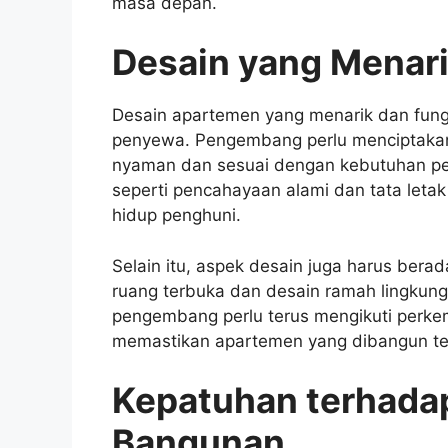
masa depan.
Desain yang Menari
Desain apartemen yang menarik dan fungs
penyewa. Pengembang perlu menciptakan r
nyaman dan sesuai dengan kebutuhan pe
seperti pencahayaan alami dan tata letak
hidup penghuni.
Selain itu, aspek desain juga harus bera
ruang terbuka dan desain ramah lingkung
pengembang perlu terus mengikuti perke
memastikan apartemen yang dibangun tet
Kepatuhan terhadap
Bangunan