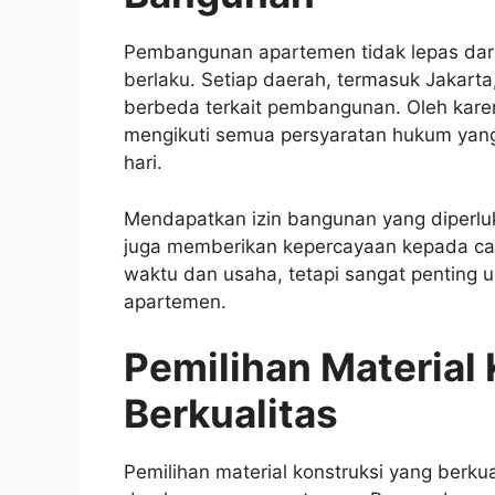
Pembangunan apartemen tidak lepas dari
berlaku. Setiap daerah, termasuk Jakarta
berbeda terkait pembangunan. Oleh kar
mengikuti semua persyaratan hukum yan
hari.
Mendapatkan izin bangunan yang diperluk
juga memberikan kepercayaan kepada cal
waktu dan usaha, tetapi sangat penting
apartemen.
Pemilihan Material
Berkualitas
Pemilihan material konstruksi yang berk