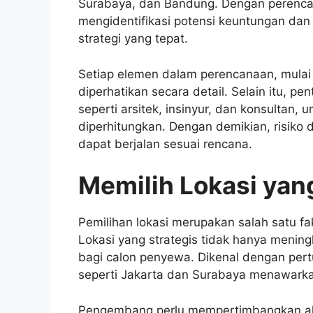
Surabaya, dan Bandung. Dengan perenc
mengidentifikasi potensi keuntungan dan
strategi yang tepat.
Setiap elemen dalam perencanaan, mulai 
diperhatikan secara detail. Selain itu, pe
seperti arsitek, insinyur, dan konsulta
diperhitungkan. Dengan demikian, risiko 
dapat berjalan sesuai rencana.
Memilih Lokasi yan
Pemilihan lokasi merupakan salah satu 
Lokasi yang strategis tidak hanya meningk
bagi calon penyewa. Dikenal dengan pert
seperti Jakarta dan Surabaya menawarkan
Pengembang perlu mempertimbangkan akse