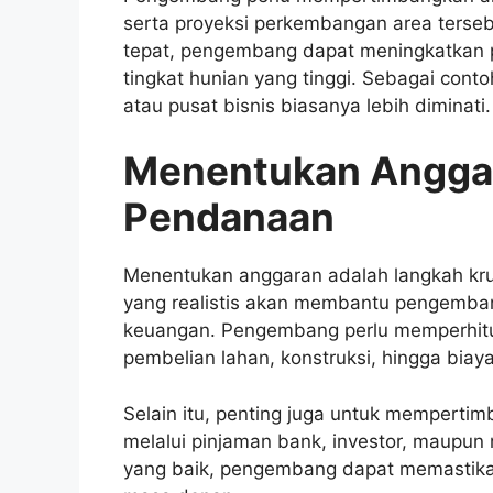
serta proyeksi perkembangan area terseb
tepat, pengembang dapat meningkatkan 
tingkat hunian yang tinggi. Sebagai cont
atau pusat bisnis biasanya lebih diminati.
Menentukan Angga
Pendanaan
Menentukan anggaran adalah langkah kr
yang realistis akan membantu pengembang
keuangan. Pengembang perlu memperhitun
pembelian lahan, konstruksi, hingga bia
Selain itu, penting juga untuk memperti
melalui pinjaman bank, investor, maupu
yang baik, pengembang dapat memastika