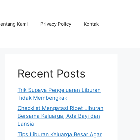
Tentang Kami
Privacy Policy
Kontak
Recent Posts
Trik Supaya Pengeluaran Liburan
Tidak Membengkak
Checklist Mengatasi Ribet Liburan
Bersama Keluarga, Ada Bayi dan
Lansia
Tips Liburan Keluarga Besar Agar