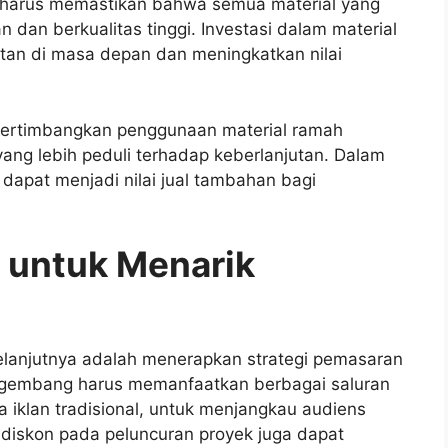
arus memastikan bahwa semua material yang
dan berkualitas tinggi. Investasi dalam material
tan di masa depan dan meningkatkan nilai
pertimbangkan penggunaan material ramah
ang lebih peduli terhadap keberlanjutan. Dalam
a dapat menjadi nilai jual tambahan bagi
 untuk Menarik
elanjutnya adalah menerapkan strategi pemasaran
engembang harus memanfaatkan berbagai saluran
a iklan tradisional, untuk menjangkau audiens
 diskon pada peluncuran proyek juga dapat