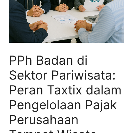
PPh Badan di
Sektor Pariwisata:
Peran Taxtix dalam
Pengelolaan Pajak
Perusahaan