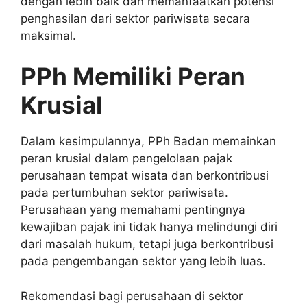
dengan lebih baik dan memanfaatkan potensi
penghasilan dari sektor pariwisata secara
maksimal.
PPh Memiliki Peran
Krusial
Dalam kesimpulannya, PPh Badan memainkan
peran krusial dalam pengelolaan pajak
perusahaan tempat wisata dan berkontribusi
pada pertumbuhan sektor pariwisata.
Perusahaan yang memahami pentingnya
kewajiban pajak ini tidak hanya melindungi diri
dari masalah hukum, tetapi juga berkontribusi
pada pengembangan sektor yang lebih luas.
Rekomendasi bagi perusahaan di sektor