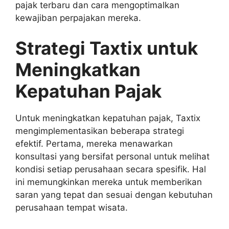
pajak terbaru dan cara mengoptimalkan
kewajiban perpajakan mereka.
Strategi Taxtix untuk
Meningkatkan
Kepatuhan Pajak
Untuk meningkatkan kepatuhan pajak, Taxtix
mengimplementasikan beberapa strategi
efektif. Pertama, mereka menawarkan
konsultasi yang bersifat personal untuk melihat
kondisi setiap perusahaan secara spesifik. Hal
ini memungkinkan mereka untuk memberikan
saran yang tepat dan sesuai dengan kebutuhan
perusahaan tempat wisata.