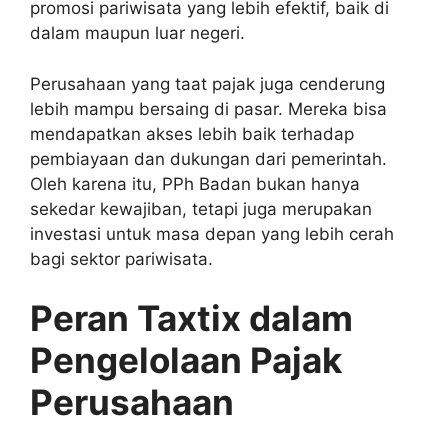
promosi pariwisata yang lebih efektif, baik di
dalam maupun luar negeri.
Perusahaan yang taat pajak juga cenderung
lebih mampu bersaing di pasar. Mereka bisa
mendapatkan akses lebih baik terhadap
pembiayaan dan dukungan dari pemerintah.
Oleh karena itu, PPh Badan bukan hanya
sekedar kewajiban, tetapi juga merupakan
investasi untuk masa depan yang lebih cerah
bagi sektor pariwisata.
Peran Taxtix dalam
Pengelolaan Pajak
Perusahaan