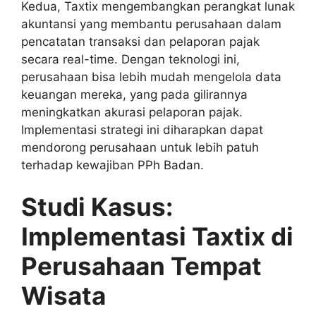
Kedua, Taxtix mengembangkan perangkat lunak
akuntansi yang membantu perusahaan dalam
pencatatan transaksi dan pelaporan pajak
secara real-time. Dengan teknologi ini,
perusahaan bisa lebih mudah mengelola data
keuangan mereka, yang pada gilirannya
meningkatkan akurasi pelaporan pajak.
Implementasi strategi ini diharapkan dapat
mendorong perusahaan untuk lebih patuh
terhadap kewajiban PPh Badan.
Studi Kasus:
Implementasi Taxtix di
Perusahaan Tempat
Wisata