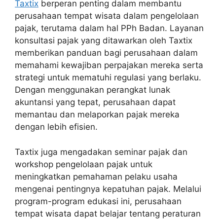
Taxtix
berperan penting dalam membantu
perusahaan tempat wisata dalam pengelolaan
pajak, terutama dalam hal PPh Badan. Layanan
konsultasi pajak yang ditawarkan oleh Taxtix
memberikan panduan bagi perusahaan dalam
memahami kewajiban perpajakan mereka serta
strategi untuk mematuhi regulasi yang berlaku.
Dengan menggunakan perangkat lunak
akuntansi yang tepat, perusahaan dapat
memantau dan melaporkan pajak mereka
dengan lebih efisien.
Taxtix juga mengadakan seminar pajak dan
workshop pengelolaan pajak untuk
meningkatkan pemahaman pelaku usaha
mengenai pentingnya kepatuhan pajak. Melalui
program-program edukasi ini, perusahaan
tempat wisata dapat belajar tentang peraturan