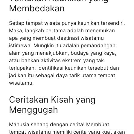
Membedakan
Setiap tempat wisata punya keunikan tersendiri.
Maka, langkah pertama adalah menemukan
apa yang membuat destinasi wisatamu
istimewa. Mungkin itu adalah pemandangan
alam yang menakjubkan, budaya yang kaya,
atau bahkan aktivitas ekstrem yang tak
terlupakan. Identifikasi keunikan tersebut dan
jadikan itu sebagai daya tarik utama tempat
wisatamu.
Ceritakan Kisah yang
Menggugah
Manusia senang dengan cerita! Membuat
tempat wisatamu memiliki cerita yang kuat akan