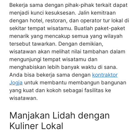
Bekerja sama dengan pihak-pihak terkait dapat
menjadi kunci kesuksesan. Jalin kemitraan
dengan hotel, restoran, dan operator tur lokal di
sekitar tempat wisatamu. Buatlah paket-paket
menarik yang mencakup semua yang wilayah
tersebut tawarkan. Dengan demikian,
wisatawan akan melihat nilai tambahan dalam
mengunjungi tempat wisatamu dan
menghabiskan lebih banyak waktu di sana.
Anda bisa bekerja sama dengan
kontraktor
Jogja
untuk membantu membangun bangunan
yang kuat dan kokoh sebagai fasilitas ke
wisatawan.
Manjakan Lidah dengan
Kuliner Lokal