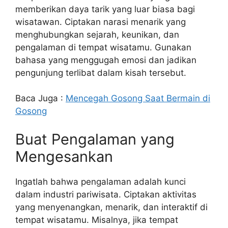
memberikan daya tarik yang luar biasa bagi
wisatawan. Ciptakan narasi menarik yang
menghubungkan sejarah, keunikan, dan
pengalaman di tempat wisatamu. Gunakan
bahasa yang menggugah emosi dan jadikan
pengunjung terlibat dalam kisah tersebut.
Baca Juga :
Mencegah Gosong Saat Bermain di
Gosong
Buat Pengalaman yang
Mengesankan
Ingatlah bahwa pengalaman adalah kunci
dalam industri pariwisata. Ciptakan aktivitas
yang menyenangkan, menarik, dan interaktif di
tempat wisatamu. Misalnya, jika tempat