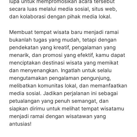
lupa untuk mempromosikan acara tersebut
secara luas melalui media sosial, situs web,
dan kolaborasi dengan pihak media lokal.
Membuat tempat wisata baru menjadi ramai
bukanlah tugas yang mudah, tetapi dengan
pendekatan yang kreatif, pengalaman yang
menarik, dan promosi yang efektif, kamu dapat
menciptakan destinasi wisata yang memikat
dan menyenangkan. Ingatlah untuk selalu
mengutamakan pengalaman pengunjung,
melibatkan komunitas lokal, dan memanfaatkan
media sosial. Jadikan perjalanan ini sebagai
petualangan yang penuh semangat, dan
siapkan dirimu untuk melihat tempat wisatamu
menjadi ramai dengan wisatawan yang
antusias!