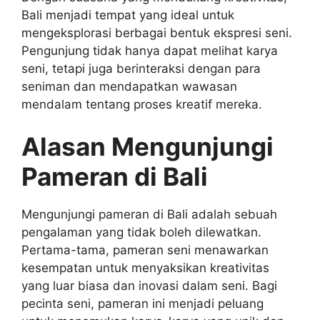
Bali menjadi tempat yang ideal untuk
mengeksplorasi berbagai bentuk ekspresi seni.
Pengunjung tidak hanya dapat melihat karya
seni, tetapi juga berinteraksi dengan para
seniman dan mendapatkan wawasan
mendalam tentang proses kreatif mereka.
Alasan Mengunjungi
Pameran di Bali
Mengunjungi pameran di Bali adalah sebuah
pengalaman yang tidak boleh dilewatkan.
Pertama-tama, pameran seni menawarkan
kesempatan untuk menyaksikan kreativitas
yang luar biasa dan inovasi dalam seni. Bagi
pecinta seni, pameran ini menjadi peluang