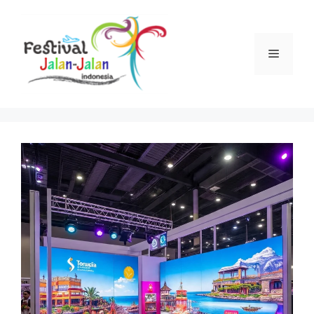
Langsung
ke
isi
Menu