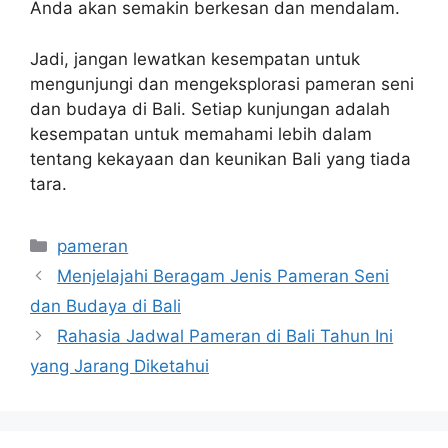
Anda akan semakin berkesan dan mendalam.
Jadi, jangan lewatkan kesempatan untuk
mengunjungi dan mengeksplorasi pameran seni
dan budaya di Bali. Setiap kunjungan adalah
kesempatan untuk memahami lebih dalam
tentang kekayaan dan keunikan Bali yang tiada
tara.
Kategori
pameran
Menjelajahi Beragam Jenis Pameran Seni
dan Budaya di Bali
Rahasia Jadwal Pameran di Bali Tahun Ini
yang Jarang Diketahui