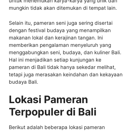
untuk menemukan karya-karya yang unik dan
mungkin tidak akan ditemukan di tempat lain.
Selain itu, pameran seni juga sering disertai
dengan festival budaya yang menampilkan
makanan lokal dan kerajinan tangan. Ini
memberikan pengalaman menyeluruh yang
menggabungkan seni, budaya, dan kuliner Bali.
Hal ini menjadikan setiap kunjungan ke
pameran di Bali tidak hanya sekedar melihat,
tetapi juga merasakan keindahan dan kekayaan
budaya Bali.
Lokasi Pameran
Terpopuler di Bali
Berikut adalah beberapa lokasi pameran