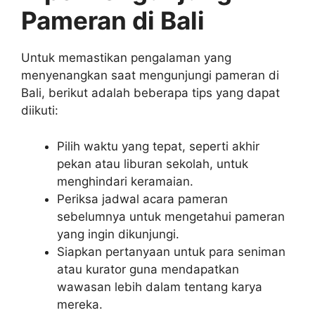
Pameran di Bali
Untuk memastikan pengalaman yang
menyenangkan saat mengunjungi pameran di
Bali, berikut adalah beberapa tips yang dapat
diikuti:
Pilih waktu yang tepat, seperti akhir
pekan atau liburan sekolah, untuk
menghindari keramaian.
Periksa jadwal acara pameran
sebelumnya untuk mengetahui pameran
yang ingin dikunjungi.
Siapkan pertanyaan untuk para seniman
atau kurator guna mendapatkan
wawasan lebih dalam tentang karya
mereka.