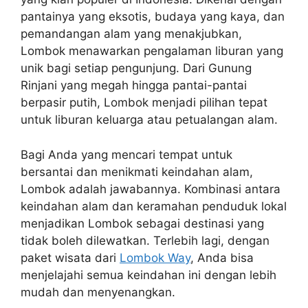
pantainya yang eksotis, budaya yang kaya, dan
pemandangan alam yang menakjubkan,
Lombok menawarkan pengalaman liburan yang
unik bagi setiap pengunjung. Dari Gunung
Rinjani yang megah hingga pantai-pantai
berpasir putih, Lombok menjadi pilihan tepat
untuk liburan keluarga atau petualangan alam.
Bagi Anda yang mencari tempat untuk
bersantai dan menikmati keindahan alam,
Lombok adalah jawabannya. Kombinasi antara
keindahan alam dan keramahan penduduk lokal
menjadikan Lombok sebagai destinasi yang
tidak boleh dilewatkan. Terlebih lagi, dengan
paket wisata dari
Lombok Way
, Anda bisa
menjelajahi semua keindahan ini dengan lebih
mudah dan menyenangkan.