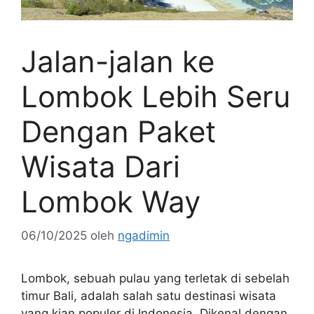
Jalan-jalan ke
Lombok Lebih Seru
Dengan Paket
Wisata Dari
Lombok Way
06/10/2025
oleh
ngadimin
Lombok, sebuah pulau yang terletak di sebelah
timur Bali, adalah salah satu destinasi wisata
yang kian populer di Indonesia. Dikenal dengan