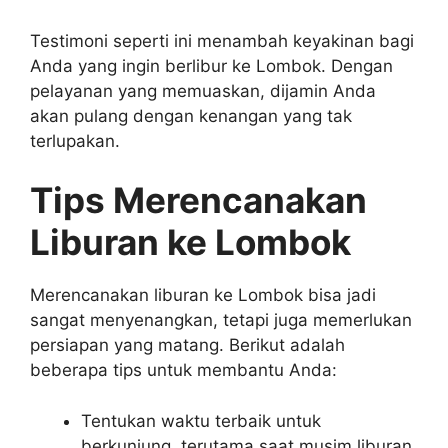
Testimoni seperti ini menambah keyakinan bagi
Anda yang ingin berlibur ke Lombok. Dengan
pelayanan yang memuaskan, dijamin Anda
akan pulang dengan kenangan yang tak
terlupakan.
Tips Merencanakan
Liburan ke Lombok
Merencanakan liburan ke Lombok bisa jadi
sangat menyenangkan, tetapi juga memerlukan
persiapan yang matang. Berikut adalah
beberapa tips untuk membantu Anda:
Tentukan waktu terbaik untuk
berkunjung, terutama saat musim liburan.