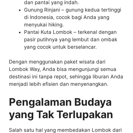
dan pantai yang indah.
Gunung Rinjani – gunung kedua tertinggi
di Indonesia, cocok bagi Anda yang
menyukai hiking.
Pantai Kuta Lombok – terkenal dengan
pasir putihnya yang lembut dan ombak
yang cocok untuk berselancar.
Dengan menggunakan paket wisata dari
Lombok Way, Anda bisa mengunjungi semua
destinasi ini tanpa repot, sehingga liburan Anda
menjadi lebih efisien dan menyenangkan.
Pengalaman Budaya
yang Tak Terlupakan
Salah satu hal yang membedakan Lombok dari